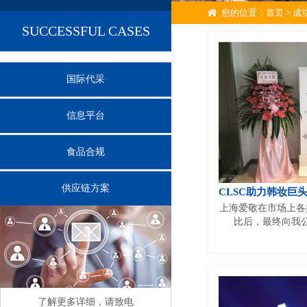
您的位置：
首页
>
成
SUCCESSFUL CASES
国际代采
信息平台
食品合规
供应链方案
CLSC助力韩妆巨
上海爱敬在市场上各
比后，最终向我
了解更多详细，请致电